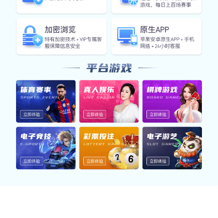
多样赛事服务
覆盖五大热门体育领域，欧宝app入口 为您提供一站式观赛
与数据支持服务
体育赛事