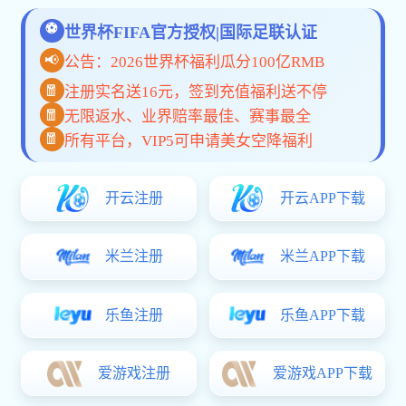
手机App
网页版
关于欧宝app入口
欧宝app入口是一家融合科技创新与全球视野的体育赛事服
务平台，致力于为用户提供高效、可信赖的互动观赛体验。
从数据同步到高清直播、从终端兼容到多语言支持，我们不
断突破技术边界，构建智能化、低延迟、高稳定的服务体
系。 每一次点击，都体现我们对用户体验的专注与专业。