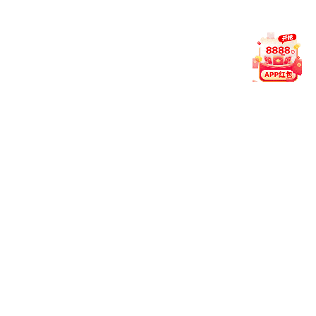
我们采用 256 位 SSL 加密、分布式服务器与多层防护策略，保
障用户信息在传输与存储过程中的安全。欧宝app官方版web站
入口-欧宝(中国) 始终将隐私保护作为平台核心。
05. 客服支持时间？
平台客服全年 24 小时在线，支持中文、英文与马来语多语言服
务。无论您遇到技术问题、账户疑问，或希望了解功能详情，我
们都将即时响应。
06. 观看直播是否收费？
平台提供免费赛事直播服务，部分高峰赛事可能需完成账号登录
方可观看。欧宝app入口 致力于为广大体育爱好者打造一个公开
透明、便捷高效的观赛环境。