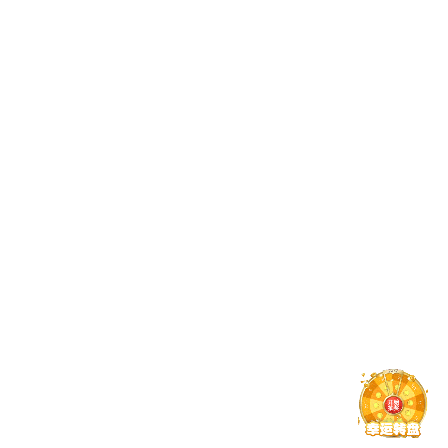
电竞直播
涵盖 LOL、CS:GO、DOTA2 等热门电竞赛事，提供高帧率
直播与赛事专题页，满足不同电竞观众需求。
内容专区
除赛事直播外，还提供赛后采访、球星特辑、战术分析等
多元内容，打造沉浸式体育服务平台。